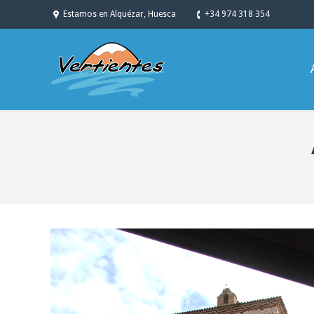
Estamos en Alquézar, Huesca
+34 974 318 354
You are here: