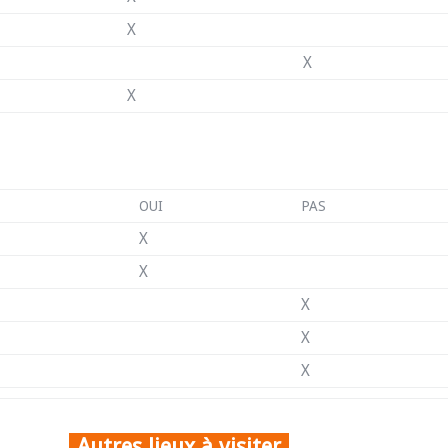
X
X
X
OUI
PAS
X
X
X
X
X
Autres lieux à visiter