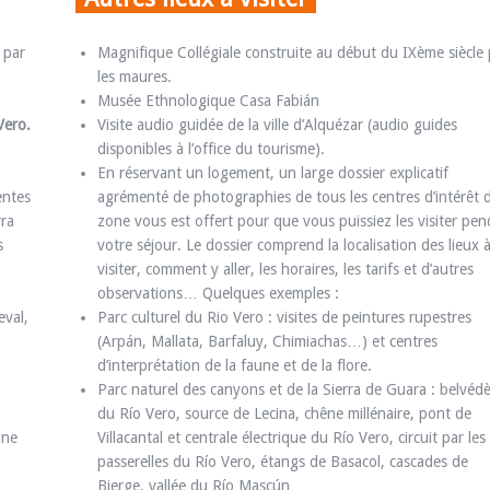
 par
Magnifique Collégiale construite au début du IXème siècle 
les maures.
Musée Ethnologique Casa Fabián
Vero.
Visite audio guidée de la ville d’Alquézar (audio guides
disponibles à l’office du tourisme).
En réservant un logement, un large dossier explicatif
entes
agrémenté de photographies de tous les centres d’intérêt d
rra
zone vous est offert pour que vous puissiez les visiter pe
s
votre séjour. Le dossier comprend la localisation des lieux 
visiter, comment y aller, les horaires, les tarifs et d’autres
observations… Quelques exemples :
eval,
Parc culturel du Rio Vero : visites de peintures rupestres
(Arpán, Mallata, Barfaluy, Chimiachas…) et centres
d’interprétation de la faune et de la flore.
Parc naturel des canyons et de la Sierra de Guara : belvéd
du Río Vero, source de Lecina, chêne millénaire, pont de
une
Villacantal et centrale électrique du Río Vero, circuit par les
passerelles du Río Vero, étangs de Basacol, cascades de
Bierge, vallée du Río Mascún…