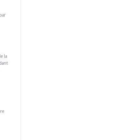
par
e la
ndant
à
ère