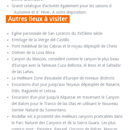
Grand catalogue d’activités également pour les saisons d
´Automne et d´Hiver. A votre disposition.
Autres lieux à visiter
Eglise paroissiale de San Lorenzo du XVIIème siècle
Ermitage de la Vierge del Castillo
Pont médiéval de las Cabras et le noyau dépeuplé de Cheto
Dolmen de la Losa Mora
Canyon du Mascún, considéré comme le canyon le plus beau
d’Europe avec la fameuse Cuca Bellosta, el Beso et el Saltador
de las Lañas.
La meilleure Zone d’escalade d’Europe de niveaux distincts
Excursions d’un jour jusqu’aux Noyaux dépeuplés de Nasarre,
Otín, Bagüeste et Letosa.
Excursion d’un jour jusqu’à Alquezar en traversant le Canyon
del Balces pour le Tranco de las Olas en utilisant le Nouveau
Sentier Naturel du Somontano.
Rodellar est à proximité des meilleurs canyons praticables dans
le Parc Naturel des Canyons et de la Sierra Guara. Les plus
connus sont : Peonera, Barrasil, Oscuros de Balces, Mascun,