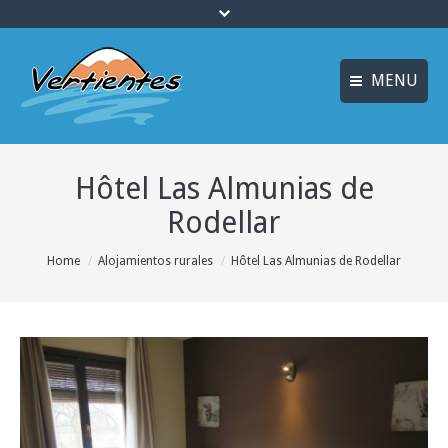
MENU
ESPAÑOL
ACCUEIL
Hôtel Las Almunias de
ENGLISH
ACTIVITÉS
Rodellar
Idiomas_FR
CANYONING
You are here:
Home
Alojamientos rurales
Hôtel Las Almunias de Rodellar
MULTI AVENTURE
LOGEMENT
OFFRES
INFO ET RÉSERVATION