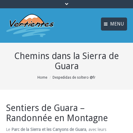
MENU
ESPAÑOL
ACCUEIL
Chemins dans la Sierra de
ENGLISH
ACTIVITÉS
Guara
Idiomas_FR
CANYONING
You are here:
Home
Despedidas de soltero @fr
MULTI AVENTURE
LOGEMENT
OFFRES
Sentiers de Guara –
Randonnée en Montagne
INFO ET RÉSERVATION
Le
Parc de la Sierra et les Canyons de Guara
, avec leurs