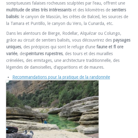
somptueuses falaises rocheuses sculptées par l’eau, offrent une
multitude de sites très intéressants
et des kilomètres de
sentiers
balisés
: le canyon de Mascún, les crêtes de Balced, les sources de
la Tamara et Puntillo, le canyon du Vero, la Cunarda, etc.
Dans les alentours de Bierge, Rodellar, Alquézar ou Colungo,
grâce au circuit de sentiers balisés, vous découvrirez des
paysages
uniques
, des précipices qui sont le refuge d’une
faune et fl ore
variée
, des
peintures rupestres
, des tours et des murailles
crénelées, des ermitages, une architecture traditionnelle, des
légendes de damoiselles, d’apparitions et de maures.
Recommandations pour la pratique de la randonnée