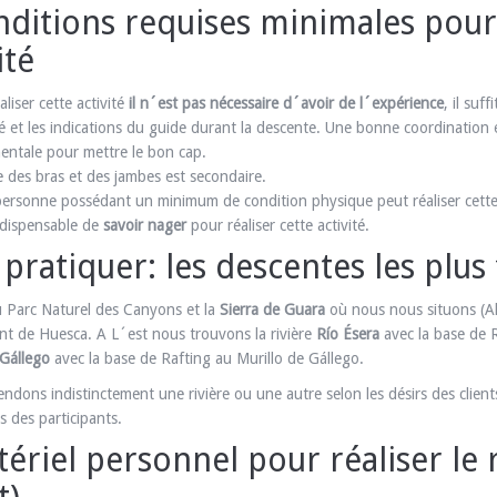
ditions requises minimales pour
ité
liser cette activité
il n´est pas nécessaire d´avoir de l´expérience
, il suf
té et les indications du guide durant la descente. Une bonne coordinatio
ntale pour mettre le bon cap.
e des bras et des jambes est secondaire.
ersonne possédant un minimum de condition physique peut réaliser cette 
indispensable de
savoir nager
pour réaliser cette activité.
pratiquer: les descentes les plus
 Parc Naturel des Canyons et la
Sierra de Guara
où nous nous situons (Alq
t de Huesca. A L´est nous trouvons la rivière
Río Ésera
avec la base de R
 Gállego
avec la base de Rafting au Murillo de Gállego.
ndons indistinctement une rivière ou une autre selon les désirs des client
s des participants.
ériel personnel pour réaliser le r