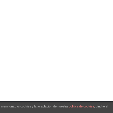
as mencionadas cookies y la aceptación de nuestra
política de cookies
, pinche el
al
|
Política de Privacidad
|
Condiciones de Uso
|
Política de cookies