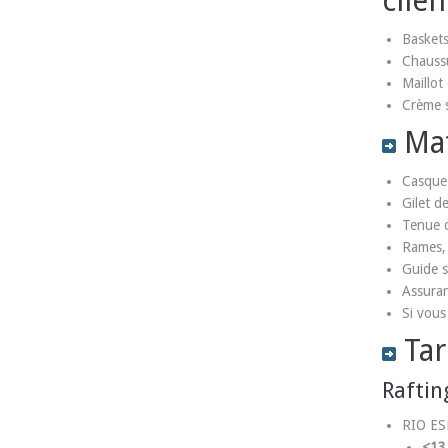
clien
Baskets
Chauss
Maillot
Crème s
Mat
Casque
Gilet d
Tenue 
Rames, 
Guide s
Assuran
Si vous
Tar
Raftin
RIO ES
<13