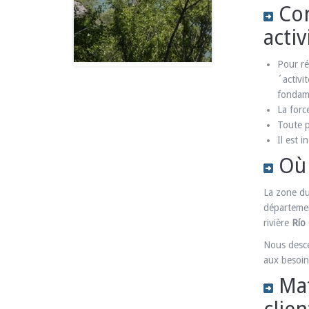
Con
activ
Pour réa
´activi
fondame
La forc
Toute p
Il est 
Où 
La zone du
départemen
rivière
Río
Nous desce
aux besoin
Mat