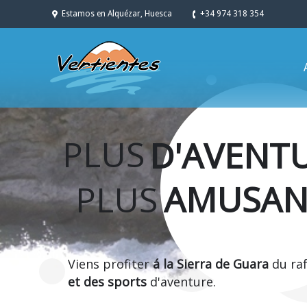
Estamos en Alquézar, Huesca
+34 974 318 354
PLUS
D'AVENT
PLUS
AMUSAN
Viens profiter
á la Sierra de Guara
du raf
et des sports
d'aventure.