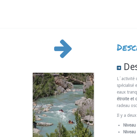
Desc
Des
L´activité
spécialisé
eaux tranq
étroite et 
radeau osci
Il y a deu
Niveau 
Niveau