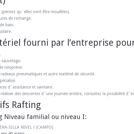
t)
 (pensez qu´elles vont être mouillées).
ures de rechange.
 de bain.
olaire.
ériel fourni par l’entreprise pour 
.
e sauvetage.
de néoprène.
radeaux pneumatiques et autre matériel de sécurité.
pécialisé.
ces d´assistance et sanitaire.
 réaliser des descentes d´une journée entière, consultez la possibilité d´in
ifs Rafting
g Niveau familial ou niveau I:
ERA-SILLA NIVEL I (CAMPO)
 ans 40 euros.