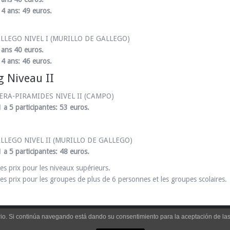
4 ans: 49 euros.
LLEGO NIVEL I (MURILLO DE GALLEGO)
 ans 40 euros.
4 ans: 46 euros.
g Niveau II
ERA-PIRAMIDES NIVEL II (CAMPO)
 a 5 participantes: 53 euros.
LLEGO NIVEL II (MURILLO DE GALLEGO)
 a 5 participantes: 48 euros.
es prix pour les niveaux supérieurs.
les prix pour les groupes de plus de 6 personnes et les groupes scolaires.
uario. Si continúa navegando está dando su consentimiento para la aceptación de l
GUARA - PIRINEOS. Tel. y fax 974 318 354 | Móvil : 635 501 073
Aviso Leg