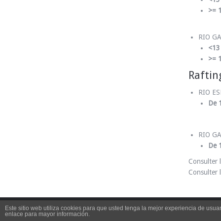
>= 1
RIO GA
<13
>= 1
Raftin
RIO ES
De 1
RIO GA
De 1
Consulter l
Consulter 
Este sitio web utiliza cookies para que usted tenga la mejor experiencia de us
enlace para mayor información.
Actividades de aventura en Aragón SIERRA DE 