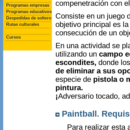
compenetración con el
Programas empresas
Programas educativos
Consiste en un juego d
Despedidas de soltero
objetivo principal es l
Rutas culturales
consecución de un obj
Cursos
En una actividad se pl
utilizando un
campo eq
escondites,
donde lo
de eliminar a sus opo
especie de
pistola o 
pintura
.
¡
Adversario tocado, ad
Paintball. Requis
Para realizar esta 