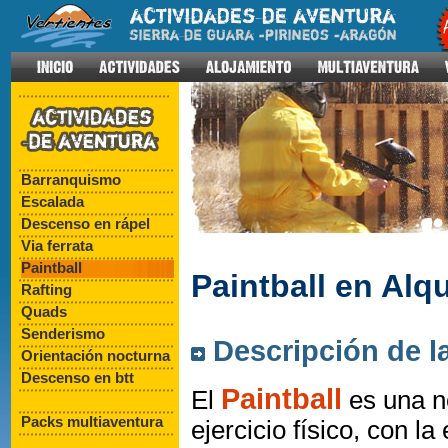
Barranquismo
Escalada
Descenso en rápel
Via ferrata
Paintball
Paintball en Alq
Rafting
Quads
Senderismo
Descripción de la
Orientación nocturna
Descenso en btt
Paintball
El
es una n
Packs multiaventura
ejercicio físico, con la 