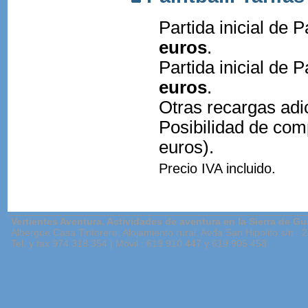
Partida inicial de 
euros
.
Partida inicial de 
euros
.
Otras recargas adi
Posibilidad de com
euros).
Precio IVA incluido.
Vertientes Aventura. Actividades de aventura en la Sierra de Gu
Albergue Casa Tintorero. Alojamiento rural. Avda San Hipolito s/n .
Tel. y fax 974 318 354 | Móvil : 619 910 447 y 619 905 458