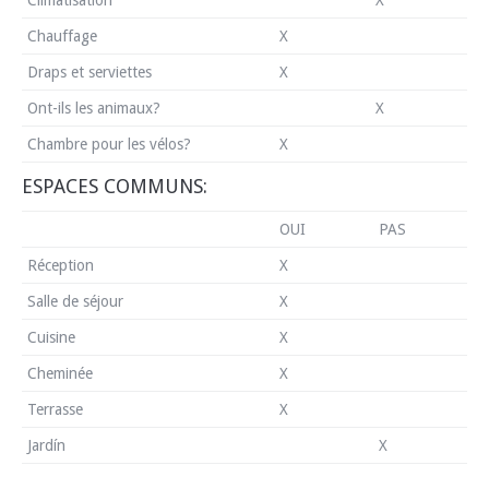
Chauffage
X
Draps et serviettes
X
Ont-ils les animaux?
X
Chambre pour les vélos?
X
ESPACES COMMUNS:
OUI
PAS
Réception
X
Salle de séjour
X
Cuisine
X
Cheminée
X
Terrasse
X
Jardín
X